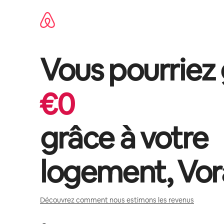
Aller
directement
au
contenu
Vous pourriez
€
0
grâce à votre
logement,
Vor
Découvrez comment nous estimons les revenus