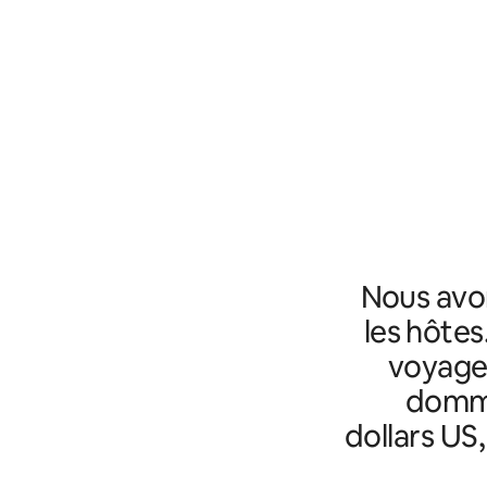
Nous avo
les hôtes
voyageu
domma
dollars US