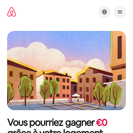
Aller
directement
au
contenu
Vous pourriez gagner
€
0