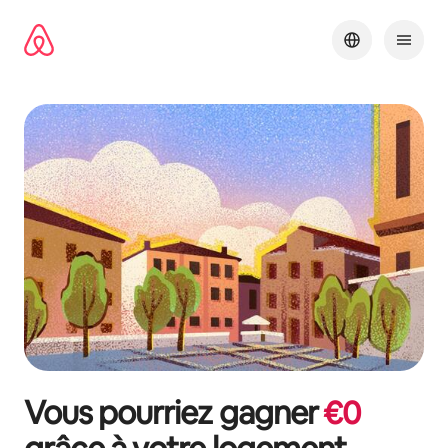
Aller
directement
au
contenu
Vous pourriez gagner
€
0