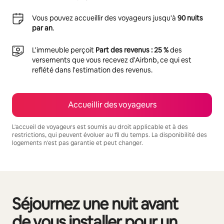
Vous pouvez accueillir des voyageurs jusqu'à
90 nuits
par an
.
L'immeuble perçoit
Part des revenus : 25 %
des
versements que vous recevez d'Airbnb, ce qui est
reflété dans l'estimation des revenus.
Accueillir des voyageurs
L'accueil de voyageurs est soumis au droit applicable et à des
restrictions, qui peuvent évoluer au fil du temps. La disponibilité des
logements n'est pas garantie et peut changer.
Vos revenus potentiels sont de €7442 par mois
Séjournez une nuit avant
0 sur 0 élément visible
de vous installer pour un