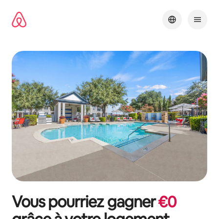
Aller
directement
au
contenu
Vous pourriez gagner
€
0