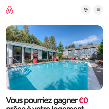
Aller
directement
au
contenu
Vous pourriez gagner
€
0