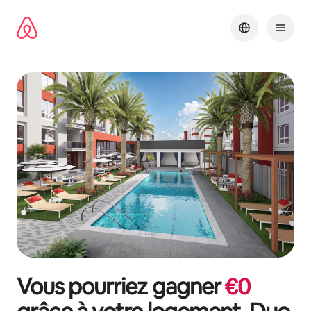
Aller
directement
au
contenu
Vous pourriez gagner
€
0