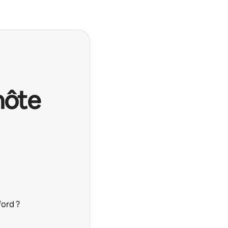
hôte
ord ?