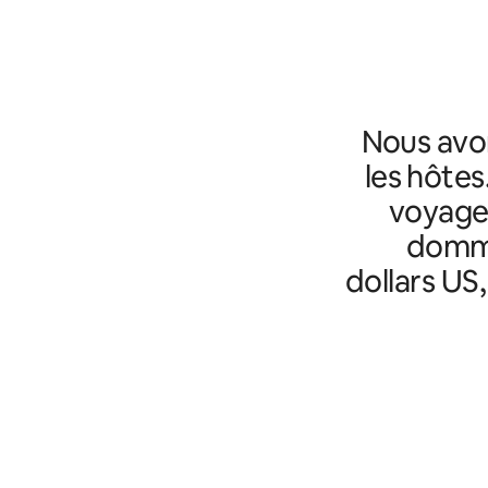
Nous avo
les hôtes
voyageu
domma
dollars US