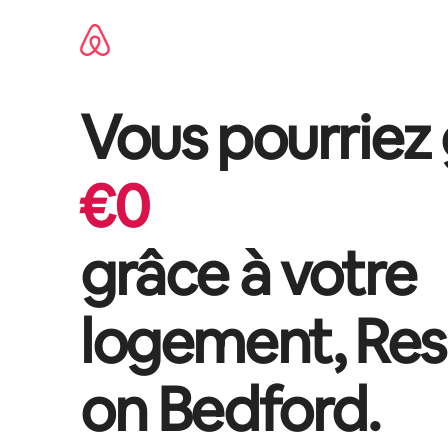
Aller
directement
au
contenu
Vous pourriez
€
0
grâce à votre
logement,
Res
on Bedford
.