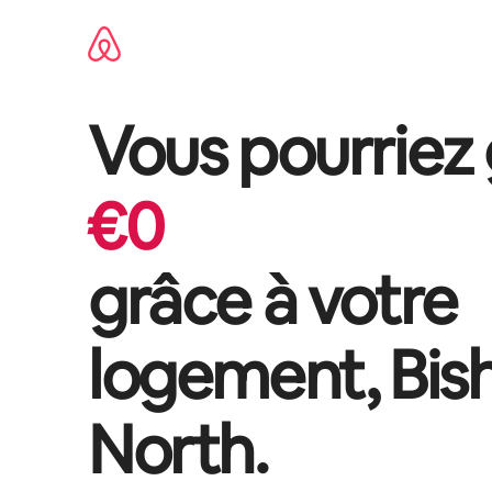
Aller
directement
au
contenu
Vous pourriez
€
0
grâce à votre
logement,
Bis
North
.