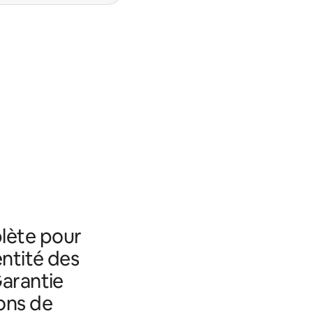
lète pour
entité des
Garantie
ons de