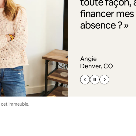
toute façon, 
financer me
absence ? »
Angie
Denver, CO
s cet immeuble.