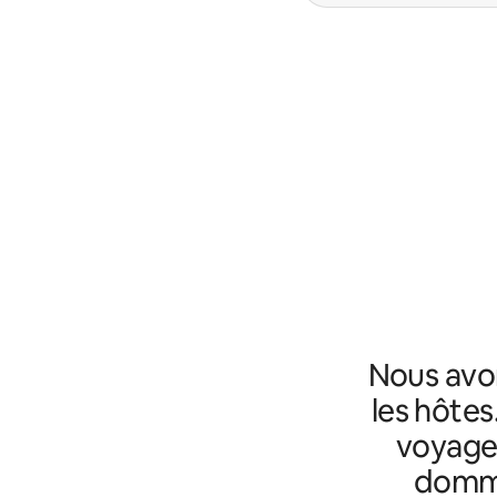
Nous avo
les hôtes
voyageu
domma