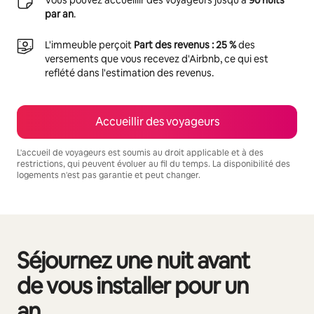
par an
.
L'immeuble perçoit
Part des revenus : 25 %
des
versements que vous recevez d'Airbnb, ce qui est
reflété dans l'estimation des revenus.
Accueillir des voyageurs
L'accueil de voyageurs est soumis au droit applicable et à des
restrictions, qui peuvent évoluer au fil du temps. La disponibilité des
logements n'est pas garantie et peut changer.
Vos revenus potentiels sont de €7465 par mois
Séjournez une nuit avant
0 sur 0 élément visible
de vous installer pour un
an