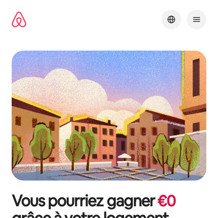
Aller
directement
au
contenu
Vous pourriez gagner
€
0