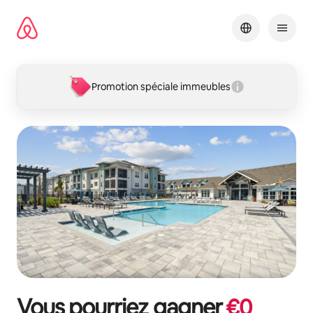
Aller
directement
au
contenu
Promotion spéciale immeubles
Vous pourriez gagner
€
0