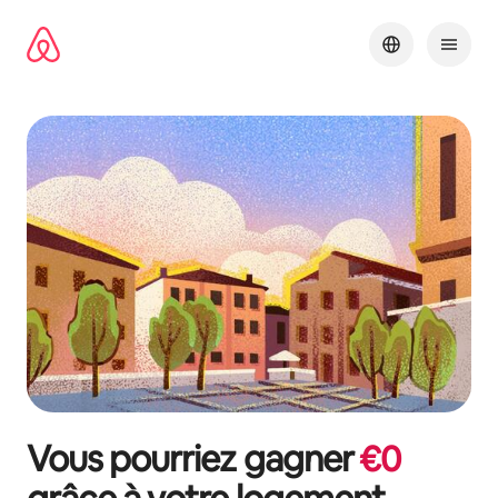
Aller
directement
au
contenu
Vous pourriez gagner
€
0