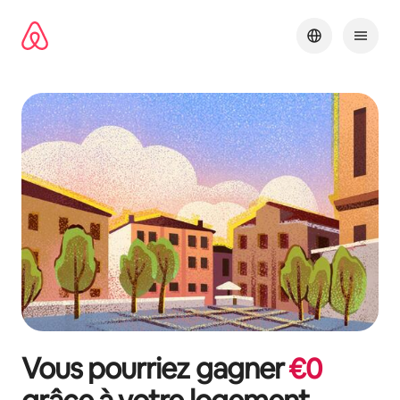
Aller
directement
au
contenu
Vous pourriez gagner
€
0