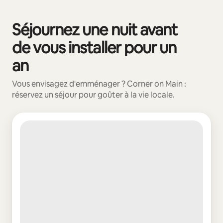
Vos revenus potentiels sont de €408 par mois
Séjournez une nuit avant
0 sur 0 élément visible
de vous installer pour un
an
Vous envisagez d'emménager ? Corner on Main :
réservez un séjour pour goûter à la vie locale.