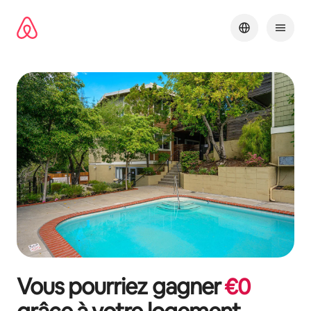
Aller
directement
au
contenu
Vous pourriez gagner
€
0