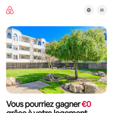
Aller
directement
au
contenu
Vous pourriez gagner
€
0