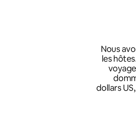
Nous avo
les hôtes
voyageu
domma
dollars US