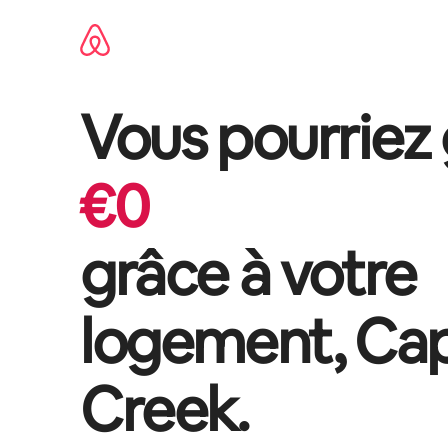
Aller
directement
au
contenu
Vous pourriez
€
0
grâce à votre
logement,
Cap
Creek
.