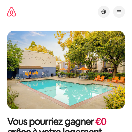
Aller
directement
au
contenu
Vous pourriez gagner
€
0