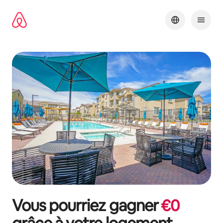
Aller
directement
au
contenu
Vous pourriez gagner
€
0