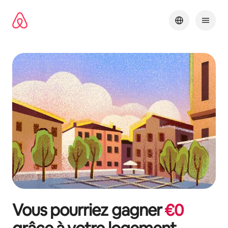
Aller
directement
au
contenu
Vous pourriez gagner
€
0