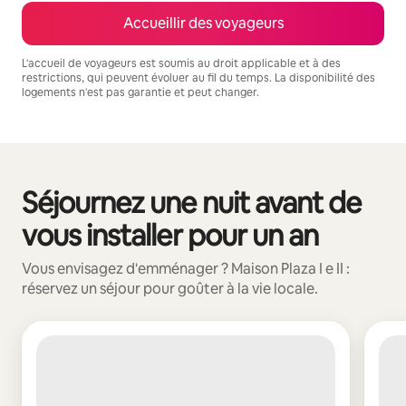
Accueillir des voyageurs
L'accueil de voyageurs est soumis au droit applicable et à des
restrictions, qui peuvent évoluer au fil du temps. La disponibilité des
logements n'est pas garantie et peut changer.
Vos revenus potentiels sont de €195 par mois
Séjournez une nuit avant de
0 sur 0 élément visible
vous installer pour un an
Vous envisagez d'emménager ? Maison Plaza I e II :
réservez un séjour pour goûter à la vie locale.