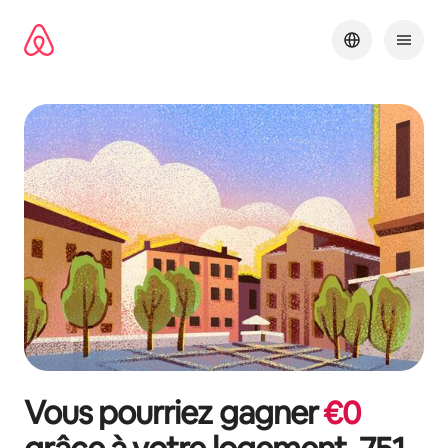
Aller
directement
au
contenu
Vous pourriez gagner
€
0