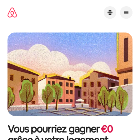
Aller
directement
au
contenu
Vous pourriez gagner
€
0