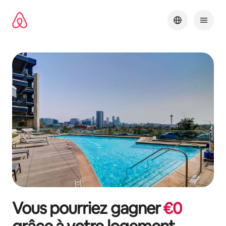
Aller
directement
au
contenu
Vous pourriez gagner
€
0