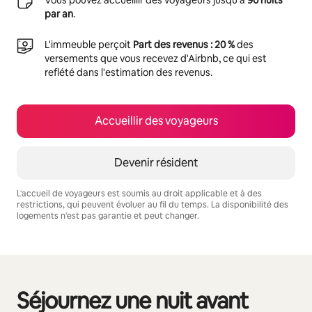
par an
.
L'immeuble perçoit
Part des revenus : 20 %
des
versements que vous recevez d'Airbnb, ce qui est
reflété dans l'estimation des revenus.
Accueillir des voyageurs
Devenir résident
L'accueil de voyageurs est soumis au droit applicable et à des
restrictions, qui peuvent évoluer au fil du temps. La disponibilité des
logements n'est pas garantie et peut changer.
Vos revenus potentiels sont de €821 par mois
Séjournez une nuit avant
0 sur 0 élément visible