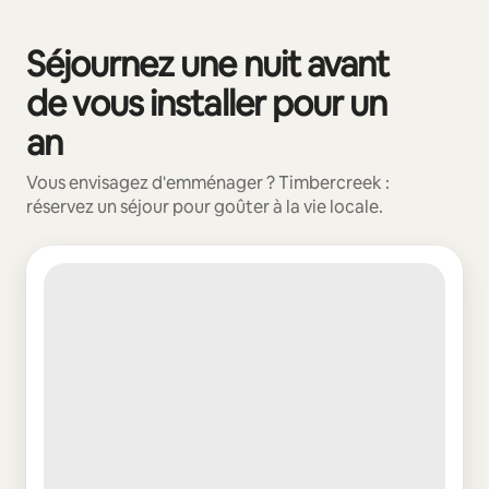
Vos revenus potentiels sont de €673 par mois
Séjournez une nuit avant
0 sur 0 élément visible
de vous installer pour un
an
Vous envisagez d'emménager ? Timbercreek :
réservez un séjour pour goûter à la vie locale.