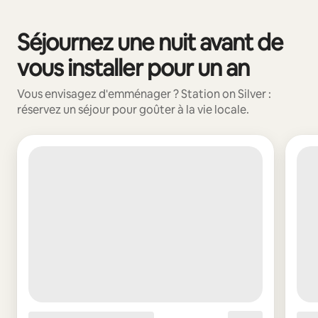
Vos revenus potentiels sont de €553 par mois
Séjournez une nuit avant de
0 sur 0 élément visible
vous installer pour un an
Vous envisagez d'emménager ? Station on Silver :
réservez un séjour pour goûter à la vie locale.