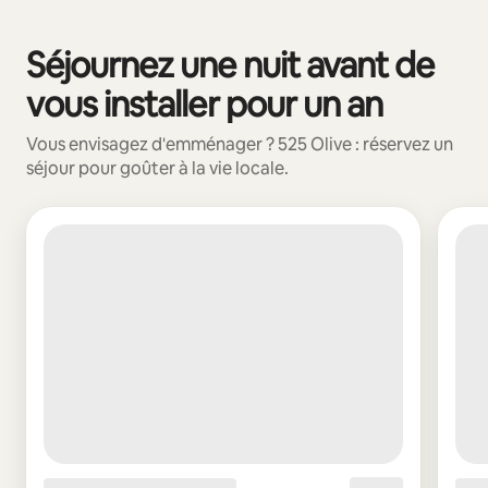
Vos revenus potentiels sont de €1134 par mois
Séjournez une nuit avant de
0 sur 0 élément visible
vous installer pour un an
Vous envisagez d'emménager ? 525 Olive : réservez un
séjour pour goûter à la vie locale.