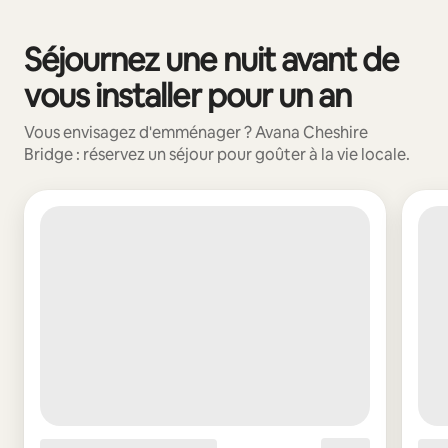
Vos revenus potentiels sont de €573 par mois
Séjournez une nuit avant de
0 sur 0 élément visible
vous installer pour un an
Vous envisagez d'emménager ? Avana Cheshire
Bridge : réservez un séjour pour goûter à la vie locale.