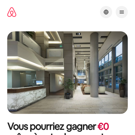
Aller
directement
au
contenu
Vous pourriez gagner
€
0