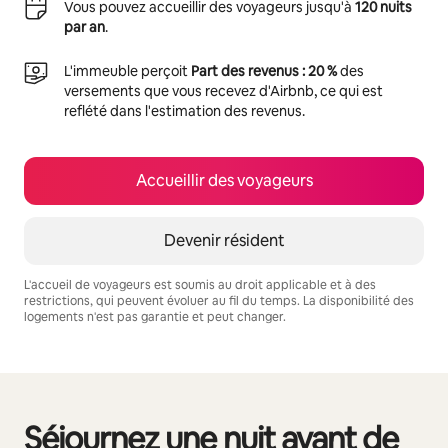
Vous pouvez accueillir des voyageurs jusqu'à
120 nuits
par an
.
L'immeuble perçoit
Part des revenus : 20 %
des
versements que vous recevez d'Airbnb, ce qui est
reflété dans l'estimation des revenus.
Accueillir des voyageurs
Devenir résident
L'accueil de voyageurs est soumis au droit applicable et à des
restrictions, qui peuvent évoluer au fil du temps. La disponibilité des
logements n'est pas garantie et peut changer.
Vos revenus potentiels sont de €929 par mois
Séjournez une nuit avant de
0 sur 0 élément visible