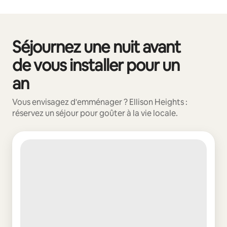
Vos revenus potentiels sont de €523 par mois
Séjournez une nuit avant
0 sur 0 élément visible
de vous installer pour un
an
Vous envisagez d'emménager ? Ellison Heights :
réservez un séjour pour goûter à la vie locale.