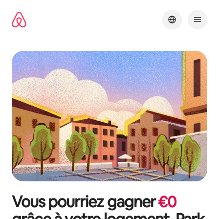
Aller
directement
au
contenu
Vous pourriez gagner
€
0