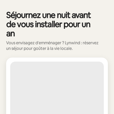
Vos revenus potentiels sont de €544 par mois
Séjournez une nuit avant
0 sur 0 élément visible
de vous installer pour un
an
Vous envisagez d'emménager ? Lynwind : réservez
un séjour pour goûter à la vie locale.