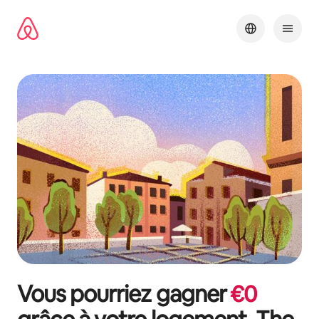
Aller
directement
au
contenu
Vous pourriez gagner
€
0