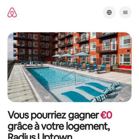
Aller
directement
au
contenu
Vous pourriez gagner
€
0
grâce à votre logement,
Radius Uptown
.