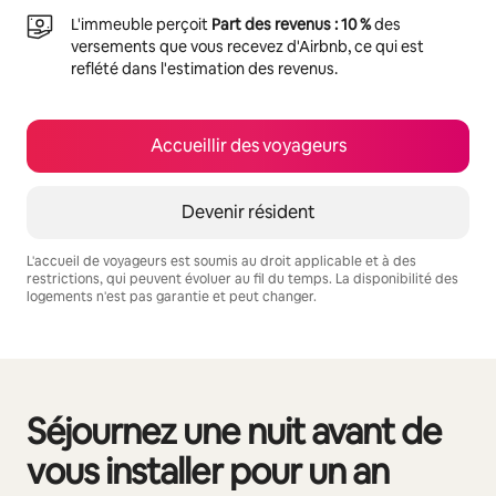
L'immeuble perçoit
Part des revenus : 10 %
des
versements que vous recevez d'Airbnb, ce qui est
reflété dans l'estimation des revenus.
Accueillir des voyageurs
Devenir résident
L'accueil de voyageurs est soumis au droit applicable et à des
restrictions, qui peuvent évoluer au fil du temps. La disponibilité des
logements n'est pas garantie et peut changer.
Vos revenus potentiels sont de €974 par mois
Séjournez une nuit avant de
0 sur 0 élément visible
vous installer pour un an