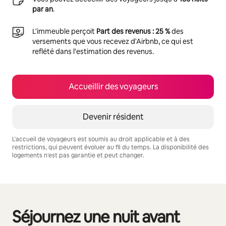
par an
.
L'immeuble perçoit
Part des revenus : 25 %
des
versements que vous recevez d'Airbnb, ce qui est
reflété dans l'estimation des revenus.
Accueillir des voyageurs
Devenir résident
L'accueil de voyageurs est soumis au droit applicable et à des
restrictions, qui peuvent évoluer au fil du temps. La disponibilité des
logements n'est pas garantie et peut changer.
Vos revenus potentiels sont de €670 par mois
Séjournez une nuit avant
0 sur 0 élément visible