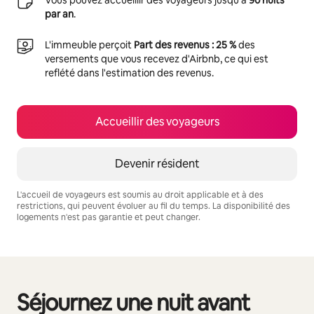
par an
.
L'immeuble perçoit
Part des revenus : 25 %
des
versements que vous recevez d'Airbnb, ce qui est
reflété dans l'estimation des revenus.
Accueillir des voyageurs
Devenir résident
L'accueil de voyageurs est soumis au droit applicable et à des
restrictions, qui peuvent évoluer au fil du temps. La disponibilité des
logements n'est pas garantie et peut changer.
Vos revenus potentiels sont de €1411 par mois
Séjournez une nuit avant
0 sur 0 élément visible