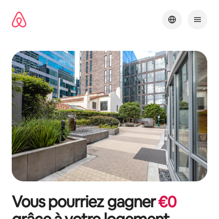
Aller
directement
au
contenu
Vous pourriez gagner
€
0