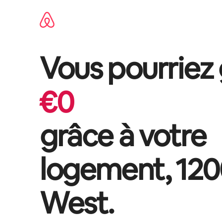
Aller
directement
au
contenu
Vous pourriez
€
0
grâce à votre
logement,
120
West
.