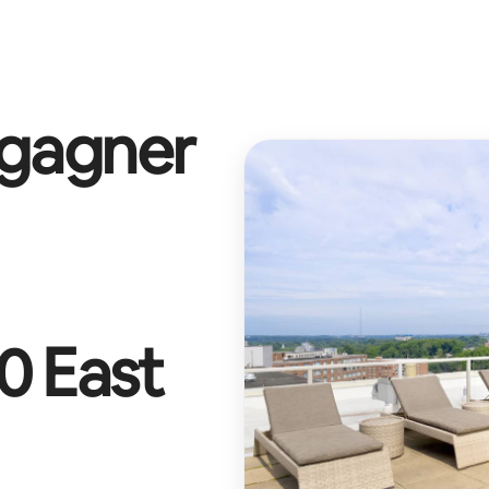
 gagner
0 East