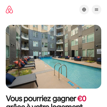
Aller
directement
au
contenu
Vous pourriez gagner
€
0