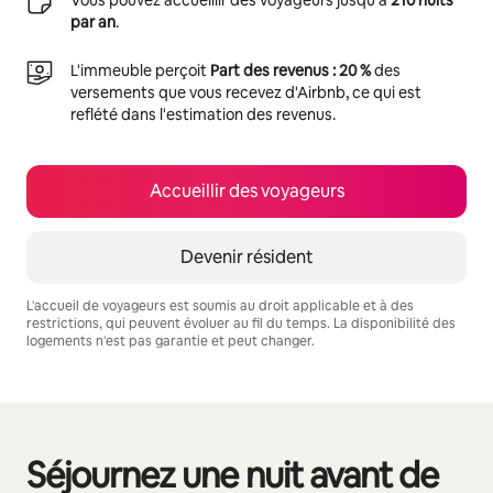
par an
.
L'immeuble perçoit
Part des revenus : 20 %
des
versements que vous recevez d'Airbnb, ce qui est
reflété dans l'estimation des revenus.
Accueillir des voyageurs
Devenir résident
L'accueil de voyageurs est soumis au droit applicable et à des
restrictions, qui peuvent évoluer au fil du temps. La disponibilité des
logements n'est pas garantie et peut changer.
Vos revenus potentiels sont de €555 par mois
Séjournez une nuit avant de
0 sur 0 élément visible