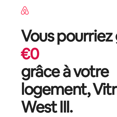
Aller
directement
au
contenu
Vous pourriez
€
0
grâce à votre
logement,
Vit
West III
.