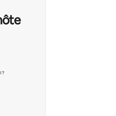
hôte
I ?