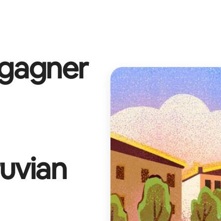
 gagner
ruvian