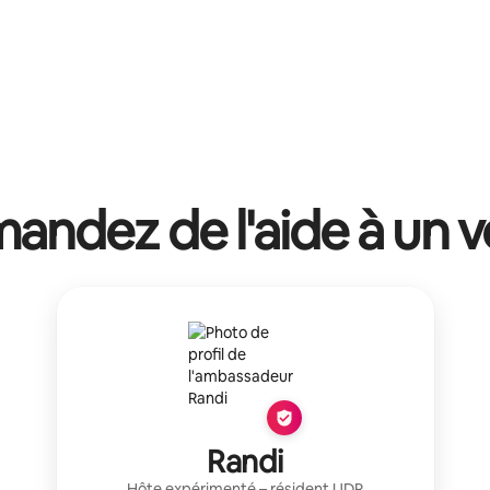
ndez de l'aide à un v
Randi
Hôte expérimenté
– résident
UDR