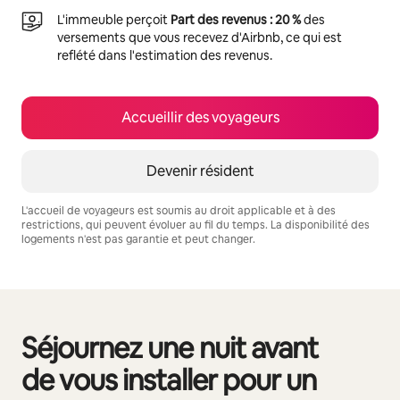
L'immeuble perçoit
Part des revenus : 20 %
des
versements que vous recevez d'Airbnb, ce qui est
reflété dans l'estimation des revenus.
Accueillir des voyageurs
Devenir résident
L'accueil de voyageurs est soumis au droit applicable et à des
restrictions, qui peuvent évoluer au fil du temps. La disponibilité des
logements n'est pas garantie et peut changer.
Vos revenus potentiels sont de €1268 par mois
Séjournez une nuit avant
0 sur 0 élément visible
de vous installer pour un