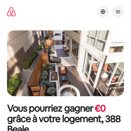
Aller
directement
au
contenu
Vous pourriez gagner
€
0
grâce à votre logement,
388
Beale
.