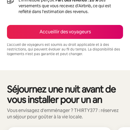
versements que vous recevez d'Airbnb, ce qui est
reflété dans l'estimation des revenus.
Accueillir des voyageurs
L'accueil de voyageurs est soumis au droit applicable et à des
restrictions, qui peuvent évoluer au fil du temps. La disponibilité des
logements n'est pas garantie et peut changer.
Vos revenus potentiels sont de €727 par mois
Séjournez une nuit avant de
0 sur 0 élément visible
vous installer pour un an
Vous envisagez d'emménager ? THIRTY377 : réservez
un séjour pour goûter à la vie locale.