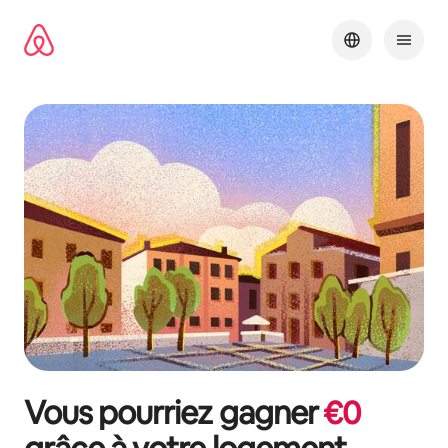
Aller
directement
au
contenu
Vous pourriez gagner
€
0