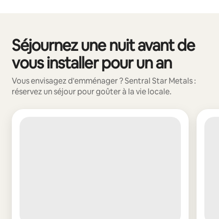
Vos revenus potentiels sont de €768 par mois
Séjournez une nuit avant de
0 sur 0 élément visible
vous installer pour un an
Vous envisagez d'emménager ? Sentral Star Metals :
réservez un séjour pour goûter à la vie locale.