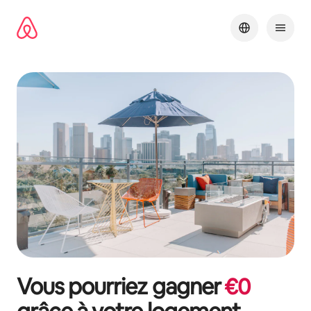
Aller
directement
au
contenu
Vous pourriez gagner
€
0