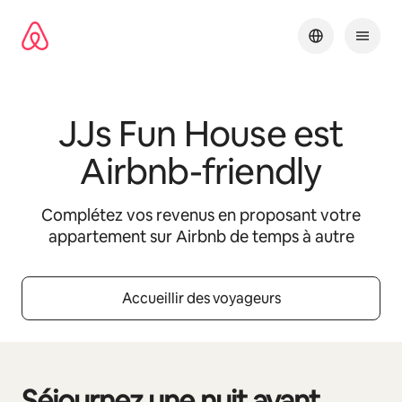
Aller
directement
au
contenu
JJs Fun House
est
Airbnb-friendly
Complétez vos revenus en proposant votre
appartement sur Airbnb de temps à autre
Accueillir des voyageurs
Séjournez une nuit avant
0 sur 0 élément visible