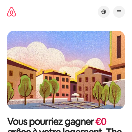
Aller
directement
au
contenu
Vous pourriez gagner
€
0