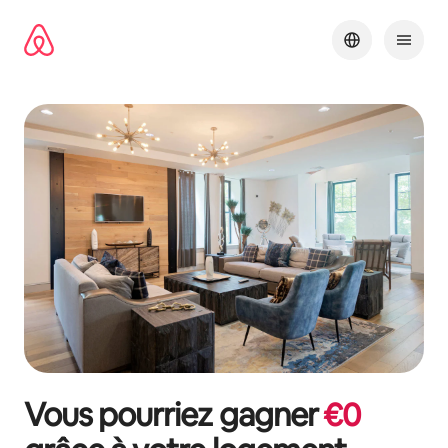
Aller
directement
au
contenu
Vous pourriez gagner
€
0