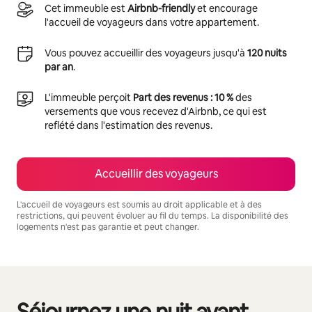
Cet immeuble est
Airbnb-friendly
et encourage
l'accueil de voyageurs dans votre appartement.
Vous pouvez accueillir des voyageurs jusqu'à
120 nuits
par an
.
L'immeuble perçoit
Part des revenus : 10 %
des
versements que vous recevez d'Airbnb, ce qui est
reflété dans l'estimation des revenus.
Accueillir des voyageurs
L'accueil de voyageurs est soumis au droit applicable et à des
restrictions, qui peuvent évoluer au fil du temps. La disponibilité des
logements n'est pas garantie et peut changer.
Vos revenus potentiels sont de €807 par mois
Séjournez une nuit avant
0 sur 0 élément visible