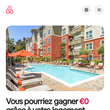
Aller
directement
au
contenu
Vous pourriez gagner
€
0