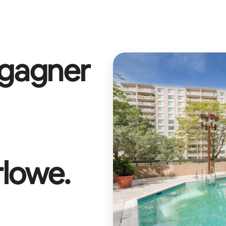
 gagner
rlowe
.