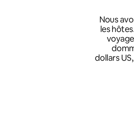
Nous avo
les hôtes
voyageu
domma
dollars US