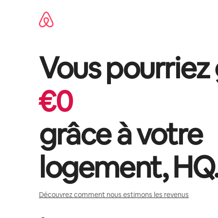
Aller
directement
au
contenu
Vous pourriez
€
0
grâce à votre
logement,
HQ
Découvrez comment nous estimons les revenus