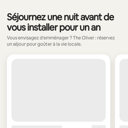
Vos revenus potentiels sont de €637 par mois
Séjournez une nuit avant de
0 sur 0 élément visible
vous installer pour un an
Vous envisagez d'emménager ? The Oliver : réservez
un séjour pour goûter à la vie locale.