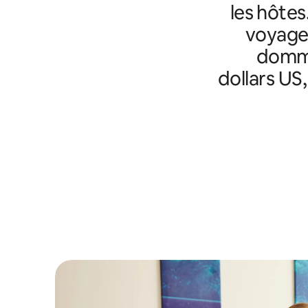
les hôtes
voyageu
domma
dollars US