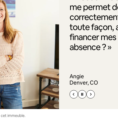
me permet de
correctement
toute façon, 
financer me
absence ? »
Angie
Denver, CO
s cet immeuble.