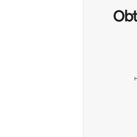
Obt
H