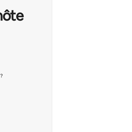
hôte
 ?