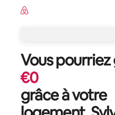
Aller
directement
au
contenu
Vous pourriez
€
0
grâce à votre
logement,
Syl